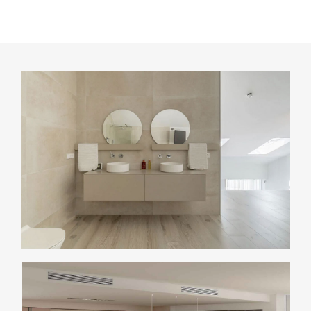
Cocinas
Baños
Tarimas
Puertas
Armarios
Contacto
Trabaja con nosotros