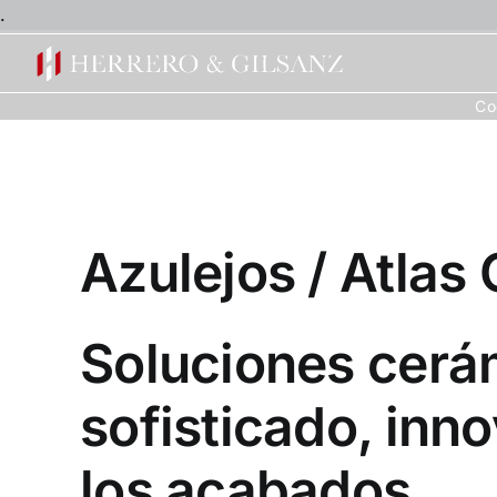
Saltar
.
al
contenido
Co
Azulejos / Atlas
Soluciones cerá
sofisticado, inn
los acabados.