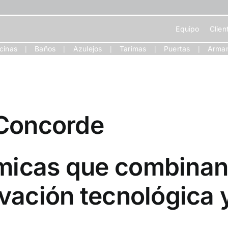
Equipo
Clien
cinas
Baños
Azulejos
Tarimas
Puertas
Armar
|
|
|
|
|
 Concorde
micas que combinan
ovación tecnológica 