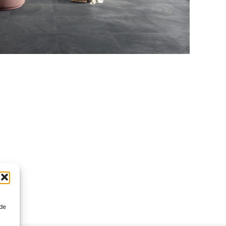
po.
s
 de