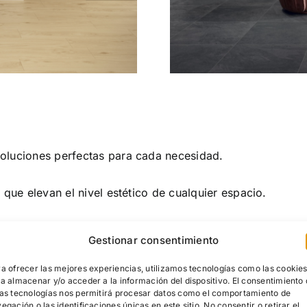
oluciones perfectas para cada necesidad.
 que elevan el nivel estético de cualquier espacio.
bados que garantizan un producto que perdura con el tiem
Gestionar consentimiento
tenibles, funcionales y visualmente impactantes.
a ofrecer las mejores experiencias, utilizamos tecnologías como las cookie
a almacenar y/o acceder a la información del dispositivo. El consentimiento
as tecnologías nos permitirá procesar datos como el comportamiento de
egación o las identificaciones únicas en este sitio. No consentir o retirar el