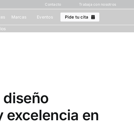
Contacto
Trabaja con nosotros
tes
Marcas
Eventos
Pide tu cita
ios
 diseño
y excelencia en