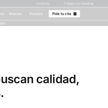
Contacto
Trabaja con nosotros
tes
Marcas
Eventos
Pide tu cita
ios
uscan calidad,
.