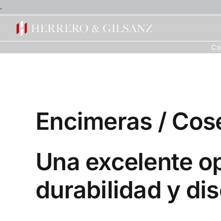
Saltar
.
al
contenido
Co
Encimeras / Cos
Una excelente o
durabilidad y di