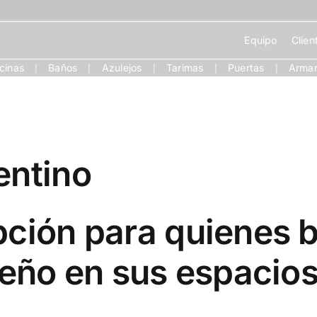
Equipo
Clien
cinas
Baños
Azulejos
Tarimas
Puertas
Armar
|
|
|
|
|
entino
pción para quienes b
seño en sus espacios