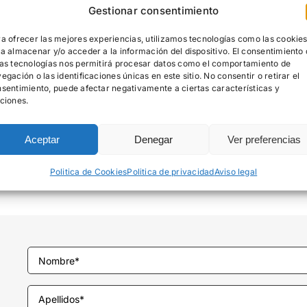
Gestionar consentimiento
zos y altas temperaturas; superficies resistentes al desga
a ofrecer las mejores experiencias, utilizamos tecnologías como las cookie
a almacenar y/o acceder a la información del dispositivo. El consentimiento
as tecnologías nos permitirá procesar datos como el comportamiento de
s y humedad; limpieza con un simple paño y agua jabonos
egación o las identificaciones únicas en este sitio. No consentir o retirar el
sentimiento, puede afectar negativamente a ciertas características y
ciones.
os clásicos y elegantes y opciones modernas y vanguardis
Aceptar
Denegar
Ver preferencias
mbiental en su producción. Incorporación de hasta un 20%
Politica de Cookies
Politica de privacidad
Aviso legal