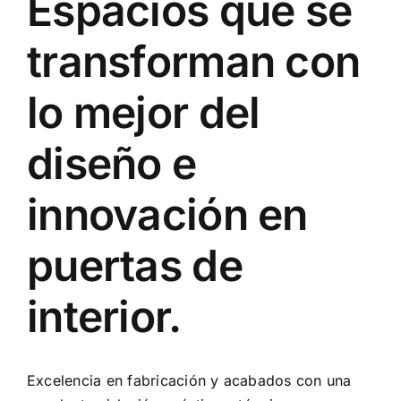
Espacios que se
Cocinas
transforman con
Baños
lo mejor del
Tarimas
diseño e
Puertas
innovación en
Armarios
puertas de
Contacto
interior.
Trabaja con nosotros
Excelencia en fabricación y acabados con una