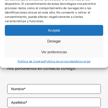
Escríbenos, estaremos
dispositivo. El consentimiento de estas tecnologías nos permitirá
procesar datos como el comportamiento de navegación o las
identificaciones únicas en este sitio. No consentir o retirar el
encantados de
consentimiento, puede afectar negativamente a ciertas
características y funciones.
atenderte.
Aceptar
Denegar
Si deseas conocer más sobre
Ver preferencias
nosotros o si necesitas más
información, envíanos un mensaje y
Politica de Cookies
Politica de privacidad
Aviso legal
nos pondremos en contacto contigo.