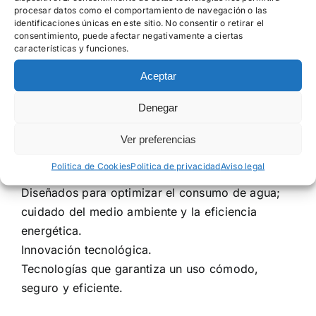
uso diario.
procesar datos como el comportamiento de navegación o las
Diseños exclusivos.
identificaciones únicas en este sitio. No consentir o retirar el
consentimiento, puede afectar negativamente a ciertas
Líneas modernas y elegantes que se adaptan a
características y funciones.
cualquier estilo de baño, desde minimalista hasta
Aceptar
clásico.
Calidad y durabilidad.
Denegar
Materiales de alta gama; garantía de resistencia,
funcionalidad y excelente rendimiento durante
Ver preferencias
años.
Politica de Cookies
Politica de privacidad
Aviso legal
Eficiencia y sostenibilidad.
Diseñados para optimizar el consumo de agua;
cuidado del medio ambiente y la eficiencia
energética.
Innovación tecnológica.
Tecnologías que garantiza un uso cómodo,
seguro y eficiente.